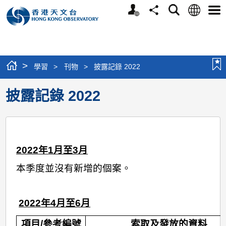
個
語
搜
分
選
人
言
尋
享
單
版
網
站
>
學習
>
刊物
>
披露記錄 2022
披露記錄 2022
2022
年
1月至3月
本季度並沒有新增的個案。
2022
年4
月至6月
項目/參考編號
索取及發放的資料