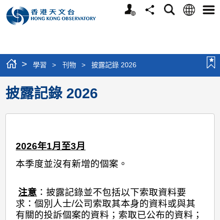
個
語
搜
分
選
人
言
尋
享
單
版
網
站
>
學習
>
刊物
>
披露記錄 2026
披露記錄 2026
2026
年
1月至3月
本季度並沒有新增的個案。
注意
：披露記錄並不包括以下索取資料要
求：個別人士/公司索取其本身的資料或與其
有關的投訴個案的資料；索取已公布的資料；