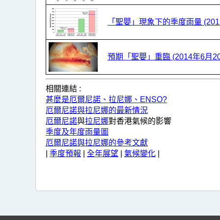
相
關
「聖嬰」現象下的季度雨量 (2016
的
網
預期「聖嬰」重臨 (2014年6月20
誌
及
相關連結 :
隨
甚麼是厄爾尼諾、拉尼娜、ENSO?
筆
厄爾尼諾與拉尼娜的最新情況
厄爾尼諾
與
拉尼娜
對香港氣候的影響
季度及年度雨量圖
厄爾尼諾與拉尼娜的參考文獻
|
季度預報
|
全年展望
|
氣候變化
|