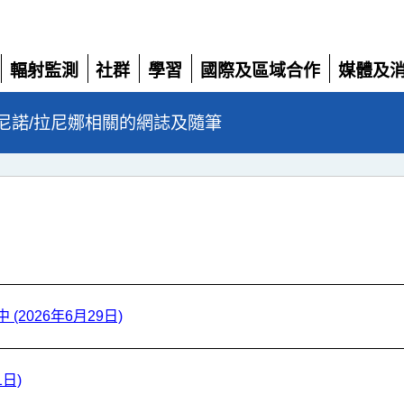
輻射監測
社群
學習
國際及區域合作
媒體及
展
展
展
展
展
開
開
開
開
開
尼諾/拉尼娜相關的網誌及隨筆
2026年6月29日)
日)