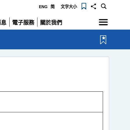
ENG
简
文字大小
選
消息
電子服務
關於我們
單
展
展
開
開