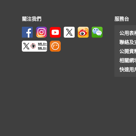
關注我們
服務台
公用表
聯絡及
M5.0+
M6.0+
公開資
相關網
快速用