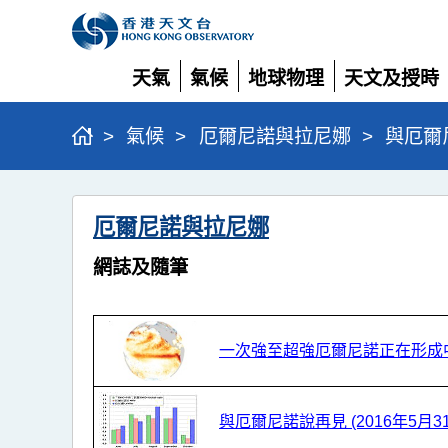
天氣
氣候
地球物理
天文及授時
展
展
展
展
開
開
開
開
>
氣候
>
厄爾尼諾與拉尼娜
>
與厄爾
與
厄爾尼諾與拉尼娜
厄
爾
網誌及隨筆
尼
諾/
一次強至超強厄爾尼諾正在形成中 (
拉
尼
娜
與厄爾尼諾說再見 (2016年5月31