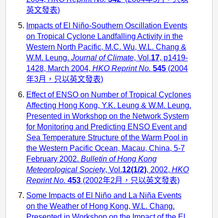
英文發表)
Impacts of El Niño-Southern Oscillation Events
on Tropical Cyclone Landfalling Activity in the
Western North Pacific, M.C. Wu, W.L. Chang &
W.M. Leung.
Journal of Climate
, Vol.
17
, p1419-
1428, March 2004,
HKO Reprint No.
545
(2004
年3月，只以英文發表)
Effect of ENSO on Number of Tropical Cyclones
Affecting Hong Kong, Y.K. Leung & W.M. Leung.
Presented in Workshop on the Network System
for Monitoring and Predicting ENSO Event and
Sea Temperature Structure of the Warm Pool in
the Western Pacific Ocean, Macau, China, 5-7
February 2002.
Bulletin of Hong Kong
Meteorological Society
, Vol.
12(1/2)
, 2002,
HKO
Reprint No.
453
(2002年2月，只以英文發表)
Some Impacts of El Niño and La Niña Events
on the Weather of Hong Kong, W.L. Chang.
Presented in Workshop on the Impact of the El