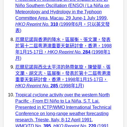
Niño Southern Oscillation (ENSO) / La Niña on
Meteorology and Hydrology in the Typhoon
Committee Area, Macau, 29 June-1 July 1999,
HKO Reprint No.
310
(1999年6月，只以英文發
表)
厄爾尼諾與香港的降水，區展衡、張文瀾，發表
於第十二屆粵港澳重要天氣研討會，香港，1998
年1月15-17日，
HKO Reprint No.
284
(1998年1
月)
厄爾尼諾與西北太平洋的熱帶氣旋，陳營華、張
文瀾、胡文志、區展衡，發表於第十二屆粵港澳
重要天氣研討會，香港，1998年1月15-17日，
HKO Reprint No.
285
(1998年1月)
Tropical cyclone activity over the western North
Pacific - From El Niño to La Niña, S.T. Lai.
Presented in ICTP/WMO International Technical
Conference on long-range weather forecasting
research, Trieste, Italy, 8-12 April 1991,
WMO/TD
No.
395
,
HKO Reprint No.
220
(1991