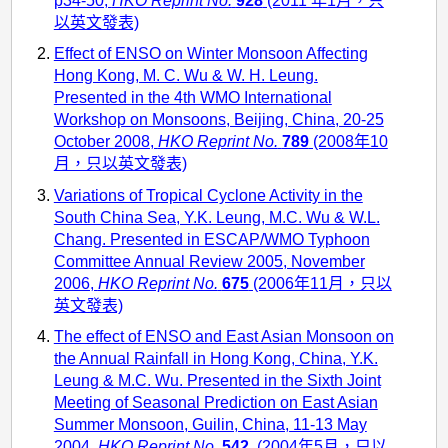
的
p34-50,
HKO Reprint No.
928
(2011 年1月，只
以英文發表)
參
Effect of ENSO on Winter Monsoon Affecting
考
Hong Kong, M. C. Wu & W. H. Leung.
文
Presented in the 4th WMO International
Workshop on Monsoons, Beijing, China, 20-25
獻
October 2008,
HKO Reprint No.
789
(2008年10
月，只以英文發表)
Variations of Tropical Cyclone Activity in the
South China Sea, Y.K. Leung, M.C. Wu & W.L.
Chang. Presented in ESCAP/WMO Typhoon
Committee Annual Review 2005, November
2006,
HKO Reprint No.
675
(2006年11月，只以
英文發表)
The effect of ENSO and East Asian Monsoon on
the Annual Rainfall in Hong Kong, China, Y.K.
Leung & M.C. Wu. Presented in the Sixth Joint
Meeting of Seasonal Prediction on East Asian
Summer Monsoon, Guilin, China, 11-13 May
2004,
HKO Reprint No.
542
(2004年5月，只以