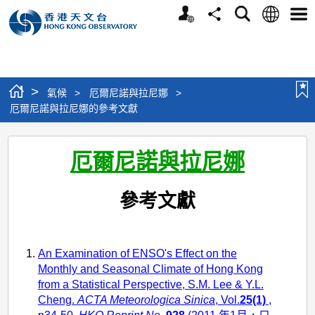
個
語
搜
分
選
人
言
尋
享
單
版
網
站
>
氣候
>
厄爾尼諾與拉尼娜
>
厄爾尼諾與拉尼娜的參考文獻
厄
厄爾尼諾與拉尼娜
爾
尼
參考文獻
諾
與
拉
An Examination of ENSO's Effect on the
Monthly and Seasonal Climate of Hong Kong
尼
from a Statistical Perspective, S.M. Lee & Y.L.
娜
Cheng.
ACTA Meteorologica Sinica
, Vol.
25(1)
,