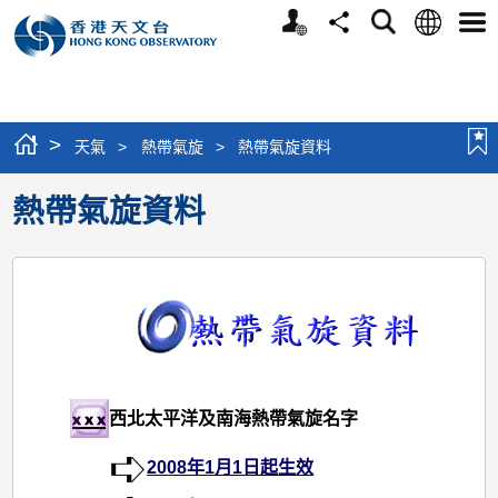
個
語
搜
分
選
人
言
尋
享
單
版
網
站
>
天氣
>
熱帶氣旋
>
熱帶氣旋資料
熱帶氣旋資料
西北太平洋及南海熱帶氣旋名字
2008年1月1日起生效