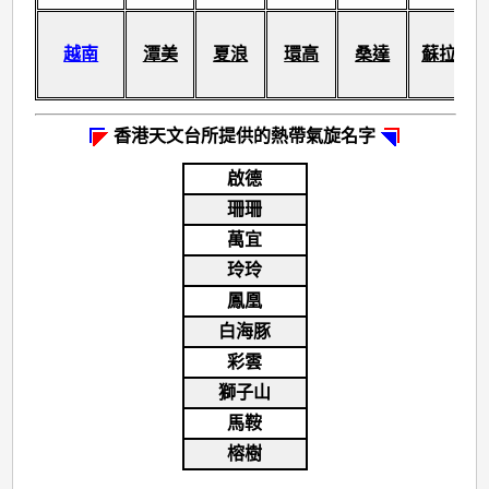
越南
潭美
夏浪
環高
桑達
蘇拉
香港天文台所提供的熱帶氣旋名字
啟德
珊珊
萬宜
玲玲
鳳凰
白海豚
彩雲
獅子山
馬鞍
榕樹