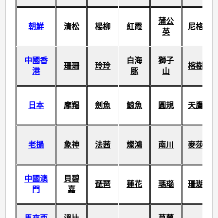
蒲公
朝鮮
清松
楊柳
紅霞
尼格
英
中國香
白海
獅子
珊珊
玲玲
榕樹
港
豚
山
日本
摩羯
劍魚
鯨魚
圓規
天鷹
老撾
象神
法茜
燦鴻
南川
麥莎
中國澳
貝碧
琵琶
蓮花
瑪瑙
珊瑚
門
嘉