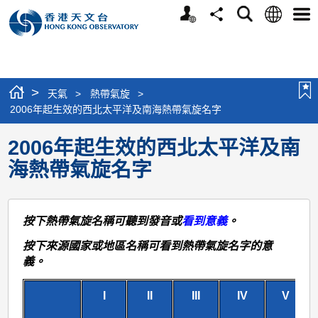
個
語
搜
分
選
人
言
尋
享
單
版
網
站
>
天氣
>
熱帶氣旋
>
2006年起生效的西北太平洋及南海熱帶氣旋名字
2006年起生效的西北太平洋及南
海熱帶氣旋名字
按下熱帶氣旋名稱可聽到發音或
看到意義
。
按下來源國家或地區名稱可看到熱帶氣旋名字的意
義。
I
II
III
IV
V