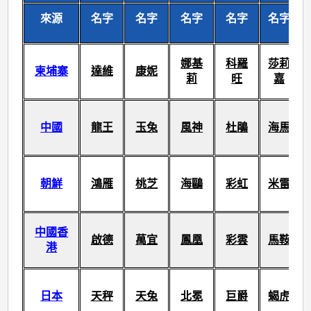
來源
名字
名字
名字
名字
名字
娜基
科羅
莎莉
柬埔寨
達維
康妮
莉
旺
嘉
中國
龍王
玉兔
風神
杜鵑
海馬
朝鮮
鴻雁
桃芝
海鷗
彩虹
米雷
中國香
啟德
萬宜
鳳凰
彩雲
馬鞍
港
日本
天秤
天兔
北冕
巨爵
蝎虎