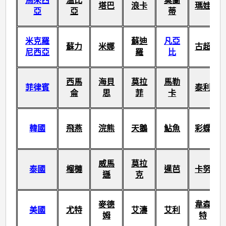
馬來西
溫比
莫蘭
塔巴
浪卡
瑪娃
亞
亞
蒂
米克羅
蘇迪
凡亞
蘇力
米娜
古超
尼西亞
羅
比
西馬
海貝
莫拉
馬勒
菲律賓
泰利
侖
思
菲
卡
韓國
飛燕
浣熊
天鵝
鮎魚
彩蝶
威馬
莫拉
泰國
榴槤
暹芭
卡努
遜
克
麥德
韋森
美國
尤特
艾濤
艾利
姆
特