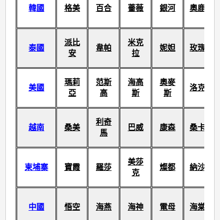
韓國
格美
百合
薔薇
銀河
奧鹿
派比
米克
泰國
韋帕
妮妲
玫瑰
安
拉
瑪莉
范斯
海高
奧麥
美國
洛克
亞
高
斯
斯
利奇
越南
桑美
巴威
康森
桑卡
馬
美莎
柬埔寨
寶霞
羅莎
燦都
納沙
克
中國
悟空
海燕
海神
電母
海棠