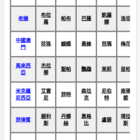
布拉
凱薩
老撾
帕布
巴蓬
洛坦
萬
娜
中國澳
珍珠
蝴蝶
黃蜂
芭瑪
梅花
門
馬來西
杰拉
聖帕
鸚鵡
茉莉
苗柏
亞
華
米克羅
艾雲
森垃
尼伯
南瑪
菲特
尼西亞
尼
克
特
都
碧利
丹娜
黑格
塔拉
菲律賓
盧碧
斯
絲
比
斯