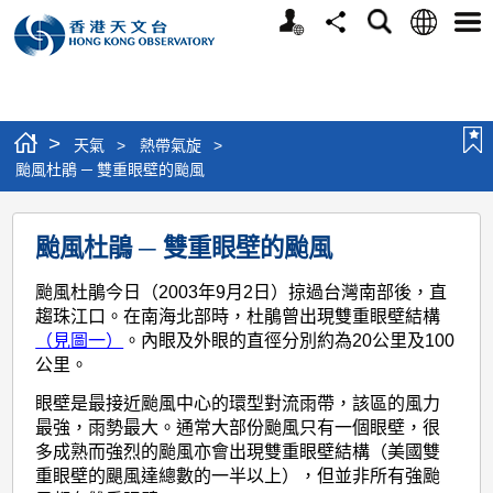
個
語
搜
分
選
人
言
尋
享
單
版
網
站
>
天氣
>
熱帶氣旋
>
颱風杜鵑 ─ 雙重眼壁的颱風
颱
颱風杜鵑 ─ 雙重眼壁的颱風
風
杜
颱風杜鵑今日（2003年9月2日）掠過台灣南部後，直
趨珠江口。在南海北部時，杜鵑曾出現雙重眼壁結構
鵑
（見圖一）
。內眼及外眼的直徑分別約為20公里及100
─
公里。
雙
眼壁是最接近颱風中心的環型對流雨帶，該區的風力
重
最強，雨勢最大。通常大部份颱風只有一個眼壁，很
多成熟而強烈的颱風亦會出現雙重眼壁結構（美國雙
眼
重眼壁的颶風達總數的一半以上），但並非所有強颱