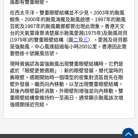
壁
風都有雙重眼壁。
的
在西太平洋，雙重眼壁結構並不少見。2003年的颱風
颱
鯨魚、2000年的颱風鴻雁及颱風啟德、1997年的颱風
芸妮及1987年的颱風戴娜都曾出現此現象。香港天文
風
台的天氣雷達曾清楚展示颱風愛茜(1975年)及颱風荷貝
(1979年)的雙重眼壁結構（圖
二
及
三
）。愛茜及荷貝都
是強颱風，中心風速超過每小時200公里。香港因此需
要懸掛十號颶風信號。
現時普遍認為當強颱風出現雙重眼壁結構時，它們是
處於「眼壁更替週期」：新的眼壁發展，替代當時的
舊眼壁。週期開始時一個環型的密集對流區首先在眼
壁外發展，繼而向內移動，以至出現雙重眼壁結構。
其後內眼壁最終消散，外眼壁則增強並向內移動。雙
重眼壁結構會維持約一至兩日，通常顯示颱風該次增
強週期接近完結。