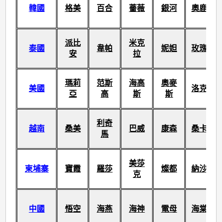
韓國
格美
百合
薔薇
銀河
奧鹿
派比
米克
泰國
韋帕
妮妲
玫瑰
安
拉
瑪莉
范斯
海高
奧麥
美國
洛克
亞
高
斯
斯
利奇
越南
桑美
巴威
康森
桑卡
馬
美莎
柬埔寨
寶霞
羅莎
燦都
納沙
克
中國
悟空
海燕
海神
電母
海棠