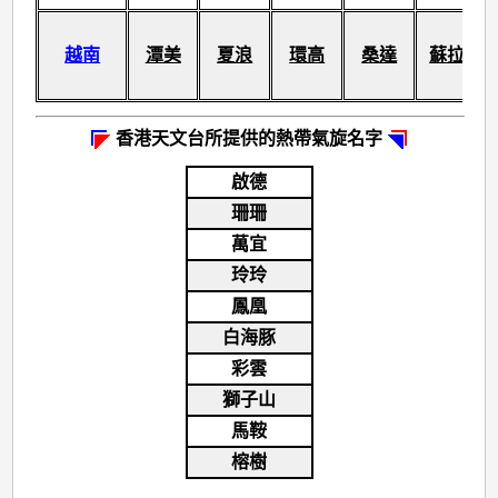
越南
潭美
夏浪
環高
桑達
蘇拉
香港天文台所提供的熱帶氣旋名字
啟德
珊珊
萬宜
玲玲
鳳凰
白海豚
彩雲
獅子山
馬鞍
榕樹