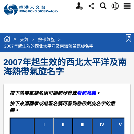
個
語
搜
分
選
人
言
尋
享
單
版
網
站
>
天氣
>
熱帶氣旋
>
2007年起生效的西北太平洋及南海熱帶氣旋名字
2007年起生效的西北太平洋及南
海熱帶氣旋名字
按下熱帶氣旋名稱可聽到發音或
看到意義
。
按下來源國家或地區名稱可看到熱帶氣旋名字的意
義。
I
II
III
IV
V