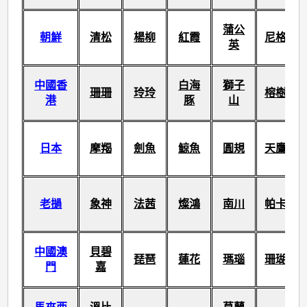
蒲公
朝鮮
清松
楊柳
紅霞
尼格
英
中國香
白海
獅子
珊珊
玲玲
榕樹
港
豚
山
日本
摩羯
劍魚
鯨魚
圓規
天鷹
老撾
象神
法茜
燦鴻
南川
帕卡
中國澳
貝碧
琵琶
蓮花
瑪瑙
珊瑚
門
嘉