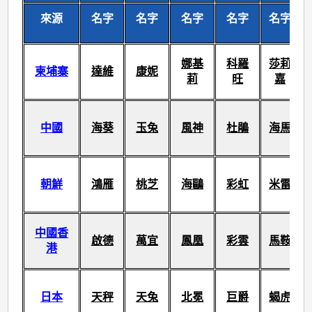
來源
名字
名字
名字
名字
名字
娜基
科羅
莎莉
柬埔寨
達維
康妮
莉
旺
嘉
中國
海葵
玉兔
風神
杜鵑
海馬
朝鮮
鴻雁
桃芝
海鷗
彩虹
米雷
中國香
啟德
萬宜
鳳凰
彩雲
馬鞍
港
日本
天秤
天兔
北冕
巨爵
蝎虎