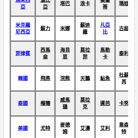
馬來西
溫比
莫蘭
塔巴
浪卡
瑪娃
亞
亞
蒂
米克羅
蘇迪
凡亞
蘇力
米娜
古超
尼西亞
羅
比
西馬
海貝
莫拉
馬勒
菲律賓
泰利
侖
思
菲
卡
杜蘇
韓國
飛燕
浣熊
天鵝
鮎魚
芮
威馬
莫拉
泰國
榴槤
暹芭
卡努
遜
克
麥德
韋森
美國
尤特
艾濤
艾利
姆
特