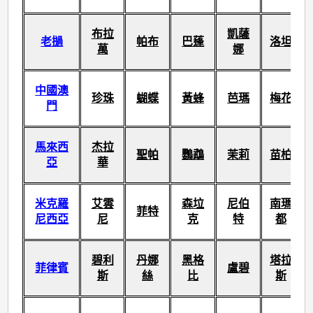
布拉
凱薩
老撾
帕布
巴蓬
洛坦
萬
娜
中國澳
珍珠
蝴蝶
黃蜂
芭瑪
梅花
門
馬來西
杰拉
聖帕
鸚鵡
茉莉
苗柏
亞
華
米克羅
艾雲
森垃
尼伯
南瑪
菲特
尼西亞
尼
克
特
都
碧利
丹娜
黑格
塔拉
菲律賓
盧碧
斯
絲
比
斯