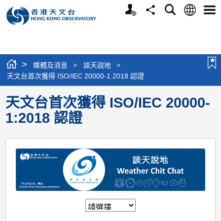
個
語
搜
分
選
人
言
尋
享
單
版
網
站
>
媒體及消息
>
談天說地
>
天文台首次獲得 ISO/IEC 20000-1:2018 認證
天文台首次獲得 ISO/IEC 20000-
1:2018 認證