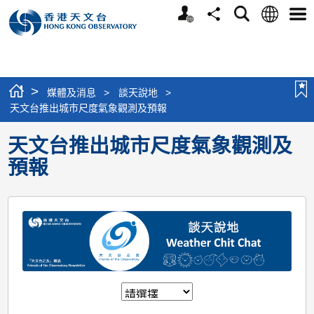
個
語
搜
分
選
人
言
尋
享
單
版
網
站
>
媒體及消息
>
談天說地
>
天文台推出城市尺度氣象觀測及預報
天文台推出城市尺度氣象觀測及
預報