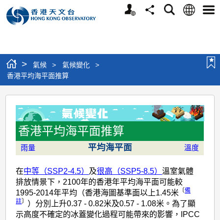
個
語
搜
分
選
人
言
尋
享
單
版
網
站
>
氣候
>
氣候變化
>
香港平均海平面推算
香
港
平
香港平均海平面推算
均
平均海平面
雨量
溫度
海
在
中等（SSP2-4.5）
及
很高（SSP5-8.5）
溫室氣體
平
排放情景下，2100年的香港年平均海平面可能較
面
〔
備
1995-2014年平均（香港海圖基準面以上1.45米
註
〕
）分別上升0.37 - 0.82米及0.57 - 1.08米。為了顯
推
示高度不確定的冰蓋變化過程可能帶來的影響，IPCC