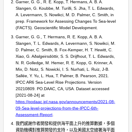
Garner, G. G., R. E. Kopp, T. Hermans, A. B. A.
Slangen, G. Koubbe, M. Turilli, S. Jha, T. L. Edwards,
A. Levermann, S. Nowikci, M. D. Palmer, C. Smith, in
prep. Framework for Assessing Changes To Sea-level
(FACTS). Geoscientific Model Development.
Garner, G. G., T. Hermans, R. E. Kopp, A. B. A.
Slangen, T. L. Edwards, A. Levermann, S. Nowikci, M.
D. Palmer, C. Smith, B. Fox-Kemper, H. T. Hewitt, C.
Xiao, G. Aðalgeirsdóttir, S. S. Drijfhout, T. L. Edwards,
N. R. Golledge, M. Hemer, R. E. Kopp, G. Krinner, A.
Mix, D. Notz, S. Nowicki, I. S. Nurhati, L. Ruiz, J-B.
Sallée, Y. Yu, L. Hua, T. Palmer, B. Pearson, 2021.
IPCC AR6 Sea-Level Rise Projections. Version
20210809. PO.DAAC, CA, USA. Dataset accessed
[2021-08-24] at
https://podaac.jpl.nasa.gov/announcements/2021-08-
09-Sea-level-projections-from-the-IPCC-6th-
Assessment-Report
.
我們感謝作者開發和提供海平面上升的推算數據，多個
資助機構對推算開發的支持，以及美國太空總署海平面