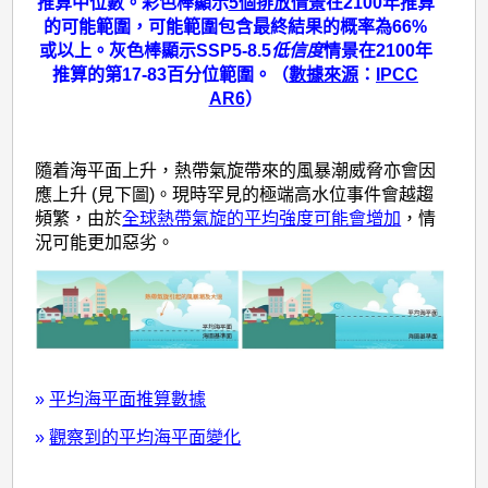
推算中位數。彩色棒顯示
5個排放情景
在2100年推算
的可能範圍，可能範圍包含最終結果的概率為66%
或以上。灰色棒顯示SSP5-8.5
低信度
情景在2100年
推算的第17-83百分位範圍。（
數據來源
：
IPCC
AR6
）
隨着海平面上升，熱帶氣旋帶來的風暴潮威脅亦會因
應上升 (見下圖)。現時罕見的極端高水位事件會越趨
頻繁，由於
全球熱帶氣旋的平均強度可能會增加
，情
況可能更加惡劣。
»
平均海平面推算數據
»
觀察到的平均海平面變化