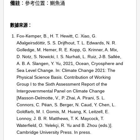
備註
：參考位置：鰂魚涌
數據來源：
Fox-Kemper, B., H. T. Hewitt, C. Xiao, G.
Aðalgeirsdóttir, S. S. Drijfhout, T. L. Edwards, N. R.
Golledge, M. Hemer, R. E. Kopp, G. Krinner, A. Mix,
D. Notz, S. Nowicki, I. S. Nurhati, L. Ruiz, J-B. Sallée,
A. B. A. Slangen, Y. Yu, 2021, Ocean, Cryosphere and
Sea Level Change. In: Climate Change 2021: The
Physical Science Basis. Contribution of Working
Group I to the Sixth Assessment Report of the
Intergovernmental Panel on Climate Change
[Masson-Delmotte, V., P. Zhai, A. Pirani, S. L.
Connors, C. Péan, S. Berger, N. Caud, Y. Chen, L.
Goldfarb, M. I. Gomis, M. Huang, K. Leitzell, E.
Lonnoy, J. B. R. Matthews, T. K. Maycock, T.
Waterfield, O. Yelekçi, R. Yu and B. Zhou (eds.)].
Cambridge University Press. In press.