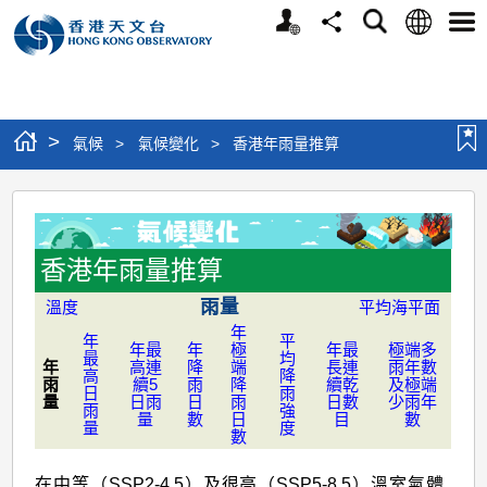
個
語
搜
分
選
人
言
尋
享
單
版
網
站
>
氣候
>
氣候變化
>
香港年雨量推算
香
港
年
香港年雨量推算
雨
雨量
溫度
平均海平面
量
年
年
平
年最
年
極
年最
極端多
最
均
推
年
高連
降
端
長連
雨年數
高
降
雨
續5
雨
降
續乾
及極端
日
雨
算
量
日雨
日
雨
日數
少雨年
雨
強
量
數
日
目
數
量
度
數
在中等（SSP2-4.5）及很高（SSP5-8.5）溫室氣體