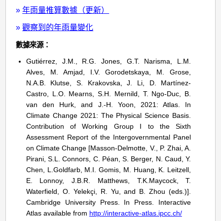
»
年雨量推算數據（更新）
»
觀察到的年雨量變化
數據來源：
Gutiérrez, J.M., R.G. Jones, G.T. Narisma, L.M.
Alves, M. Amjad, I.V. Gorodetskaya, M. Grose,
N.A.B. Klutse, S. Krakovska, J. Li, D. Martínez-
Castro, L.O. Mearns, S.H. Mernild, T. Ngo-Duc, B.
van den Hurk, and J.-H. Yoon, 2021: Atlas. In
Climate Change 2021: The Physical Science Basis.
Contribution of Working Group I to the Sixth
Assessment Report of the Intergovernmental Panel
on Climate Change [Masson-Delmotte, V., P. Zhai, A.
Pirani, S.L. Connors, C. Péan, S. Berger, N. Caud, Y.
Chen, L.Goldfarb, M.I. Gomis, M. Huang, K. Leitzell,
E. Lonnoy, J.B.R. Matthews, T.K.Maycock, T.
Waterfield, O. Yelekçi, R. Yu, and B. Zhou (eds.)].
Cambridge University Press. In Press. Interactive
Atlas available from
http://interactive-atlas.ipcc.ch/