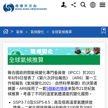
個
語
搜
分
選
人
言
尋
享
單
版
網
站
>
氣候
>
氣候變化
>
全球氣候推算
全
球
氣
全球氣候推算
候
聯合國政府間氣候變化專門委員會（IPCC）於2021
推
年8月9日發表了《第六次評估報告》（AR6）第一工
算
作組報告《氣候變化2021：自然科學基礎》的決策者
摘要。AR6採用了一套
5個新的情景
來製作21世紀氣
候推算，考慮了不同的溫室氣體濃度的變化趨勢。
SSP3-7.0及SSP5-8.5：高及很高溫室氣體排放
情景，二氧化碳排放量分別約在2100年及2050