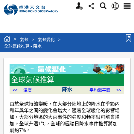
個
語
搜
分
選
人
言
尋
享
單
版
網
站
>
氣候
>
氣候變化
>
全球氣候推算 - 降水
全
球
氣
全球氣候推算
候
降水
<<
溫度
平均海平面
>>
推
由於全球持續變暖，在大部分陸地上的降水在季節內
算
和年與年之間的變化會增大。隨着全球暖化的影響增
-
加，大部分地區的大雨事件的強度和頻率很可能會增
加。全球升溫1℃，全球的極端日降水事件推算將加
降
劇約7%。