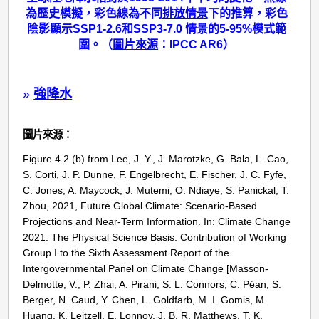
為歷史模擬，彩色線為不同
排放情景
下的推算，彩色
陰影顯示SSP1-2.6和SSP3-7.0 情景的5-95%模式範
圍。（
圖片來源
：IPCC AR6）
»
強降水
圖片來源：
Figure 4.2 (b) from Lee, J. Y., J. Marotzke, G. Bala, L. Cao,
S. Corti, J. P. Dunne, F. Engelbrecht, E. Fischer, J. C. Fyfe,
C. Jones, A. Maycock, J. Mutemi, O. Ndiaye, S. Panickal, T.
Zhou, 2021, Future Global Climate: Scenario-Based
Projections and Near-Term Information. In: Climate Change
2021: The Physical Science Basis. Contribution of Working
Group I to the Sixth Assessment Report of the
Intergovernmental Panel on Climate Change [Masson-
Delmotte, V., P. Zhai, A. Pirani, S. L. Connors, C. Péan, S.
Berger, N. Caud, Y. Chen, L. Goldfarb, M. I. Gomis, M.
Huang, K. Leitzell, E. Lonnoy, J. B. R. Matthews, T. K.