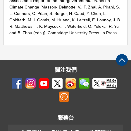
Assessment Report of the Intergovernmental Panel on
Climate Change [Masson- Delmotte, V., P. Zhai, A. Pirani, S.
L. Connors, C. Péan, S. Berger, N. Caud, Y. Chen, L.
Goldfarb, M. I. Gomis, M. Huang, K. Leitzell, E. Lonnoy, J. B.
R. Matthews, T. K. Maycock, T. Waterfield, O. Yelekçi, R. Yu
and B. Zhou (eds.)]. Cambridge University Press. In Press.
關注我們
M5.0+
M6.0+
服務台