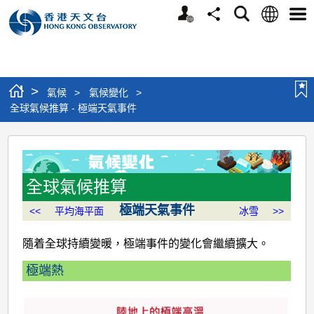
個
語
搜
分
選
人
言
尋
享
單
版
網
站
>
氣候
>
氣候變化
>
全球氣候推算 - 極端天氣事件
全
球
氣
全球氣候推算
候
極端天氣事件
<<
平均海平面
冰雪
>>
推
隨着全球持續變暖，極端事件的變化會繼續擴大。
算
極端熱
-
極