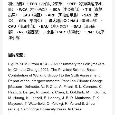
利亞西部）、
ESB
（西伯利亞東部）、
RFE
（俄羅斯遠東地
區）、
WCA
（中亞西部）、
ECA
（中亞東部）、
TIB
（青藏
高原）、
EAS
（東亞）、
ARP
（阿拉伯半島）、
SAS
（南
亞）、
SEA
（東南亞）；
澳大利西亞：NAU
（澳洲北部）、
CAU
（澳洲中部）、
EAU
（澳洲東部）、
SAU
（澳洲南
部）、
NZ
（新西蘭）；
小島：CAR
（加勒比）、
PAC
（太平
洋小島）
圖片來源：
Figure SPM.3 from IPCC, 2021: Summary for Policymakers.
In: Climate Change 2021: The Physical Science Basis.
Contribution of Working Group I to the Sixth Assessment
Report of the Intergovernmental Panel on Climate Change
[Masson- Delmotte, V., P. Zhai, A. Pirani, S. L. Connors, C.
Péan, S. Berger, N. Caud, Y. Chen, L. Goldfarb, M. I. Gomis,
M. Huang, K. Leitzell, E. Lonnoy, J. B. R. Matthews, T. K.
Maycock, T. Waterfield, O. Yelekçi, R. Yu and B. Zhou
(eds.)]. Cambridge University Press. In Press.