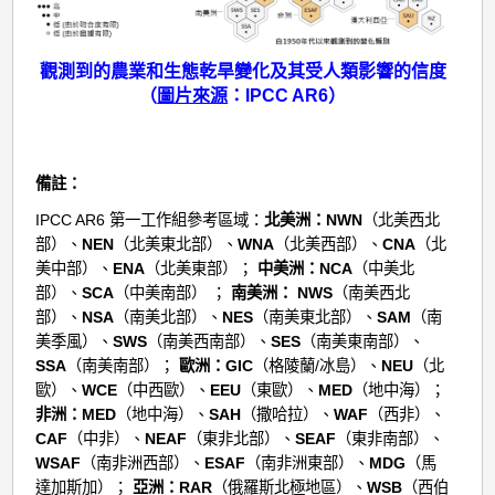
觀測到的農業和生態乾旱變化及其受人類影響的信度
（
圖片來源
：IPCC AR6）
備註：
IPCC AR6 第一工作組參考區域：
北美洲：NWN
（北美西北
部）、
NEN
（北美東北部）、
WNA
（北美西部）、
CNA
（北
美中部）、
ENA
（北美東部）；
中美洲：NCA
（中美北
部）、
SCA
（中美南部） ；
南美洲： NWS
（南美西北
部）、
NSA
（南美北部）、
NES
（南美東北部）、
SAM
（南
美季風）、
SWS
（南美西南部）、
SES
（南美東南部）、
SSA
（南美南部）；
歐洲：GIC
（格陵蘭/冰島）、
NEU
（北
歐）、
WCE
（中西歐）、
EEU
（東歐）、
MED
（地中海）；
非洲：MED
（地中海）、
SAH
（撒哈拉）、
WAF
（西非）、
CAF
（中非）、
NEAF
（東非北部）、
SEAF
（東非南部）、
WSAF
（南非洲西部）、
ESAF
（南非洲東部）、
MDG
（馬
達加斯加）；
亞洲：RAR
（俄羅斯北極地區）、
WSB
（西伯