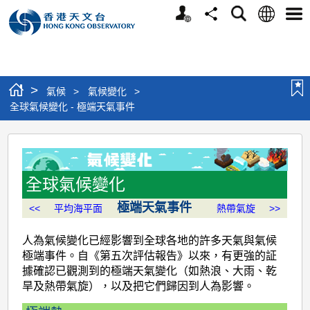
個
語
搜
分
選
人
言
尋
享
單
版
網
站
>
氣候
>
氣候變化
>
全球氣候變化 - 極端天氣事件
全
球
氣
全球氣候變化
候
極端天氣事件
<<
平均海平面
熱帶氣旋
>>
變
人為氣候變化已經影響到全球各地的許多天氣與氣候
化
極端事件。自《第五次評估報告》以來，有更強的証
-
據確認已觀測到的極端天氣變化（如熱浪、大雨、乾
旱及熱帶氣旋），以及把它們歸因到人為影響。
極