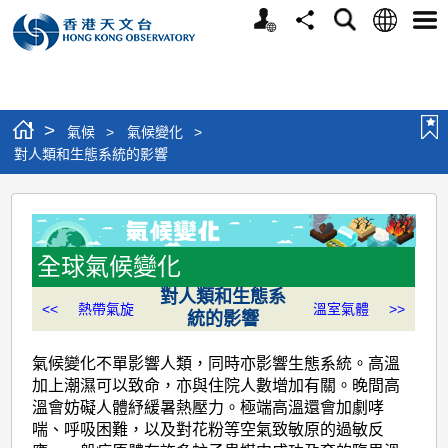
個
語
搜
分
選
人
言
尋
享
單
版
網
站
>
氣候
>
氣候變化
>
對人類和生態系統的影響
對
人
類
全球氣候變化
和
對人類和生態系
<<
熱帶氣旋
溫室氣體
>>
統的影響
生
態
氣候變化不單影響人類，同時亦影響生態系統。高溫
系
加上潮濕可以致命，亦與住院人數增加有關。晚間高
溫會妨礙人體紓緩暑熱壓力。極端高溫還會加劇哮
統
喘、呼吸困難，以及對花粉等空氣致敏原的過敏反