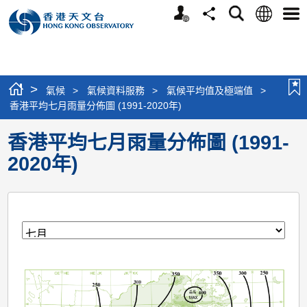
個
語
搜
分
選
人
言
尋
享
單
版
網
站
>
氣候
>
氣候資料服務
>
氣候平均值及極端值
>
香港平均七月雨量分佈圖 (1991-2020年)
香港平均七月雨量分佈圖 (1991-
2020年)
月