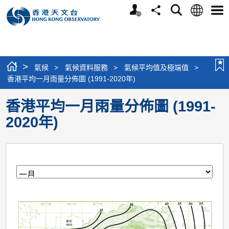
個
語
搜
分
選
人
言
尋
享
單
版
網
站
>
氣候
>
氣候資料服務
>
氣候平均值及極端值
>
香港平均一月雨量分佈圖 (1991-2020年)
香港平均一月雨量分佈圖 (1991-
2020年)
月