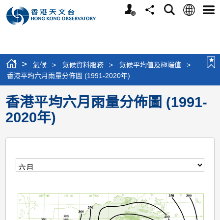
個
語
搜
分
選
人
言
尋
享
單
版
網
站
>
氣候
>
氣候資料服務
>
氣候平均值及極端值
>
香港平均六月雨量分佈圖 (1991-2020年)
香港平均六月雨量分佈圖 (1991-
2020年)
月