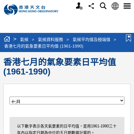
個
語
搜
分
選
人
言
尋
享
單
版
網
站
>
氣候
>
氣候資料服務
>
氣候平均值及極端值
>
香港七月的氣象要素日平均值 (1961-1990)
香港七月的氣象要素日平均值
(1961-1990)
月
以下數字表示各天氣要素的日平均值，是用1961-1990三十
年內以指定日期為中位的五日期數據計算的。