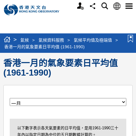
個
語
搜
分
選
人
言
尋
享
單
版
網
站
>
氣候
>
氣候資料服務
>
氣候平均值及極端值
>
香港一月的氣象要素日平均值 (1961-1990)
香港一月的氣象要素日平均值
(1961-1990)
月
以下數字表示各天氣要素的日平均值，是用1961-1990三十
年內以指定日期為中位的五日期數據計算的。