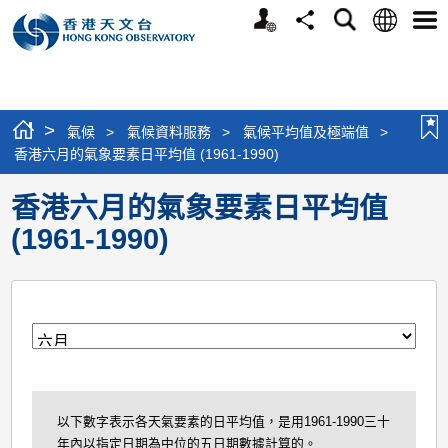
個
語
搜
分
選
人
言
尋
享
單
版
網
站
>
氣候
>
氣候資料服務
>
氣候平均值及極端值
>
香港六月的氣象要素日平均值 (1961-1990)
香港六月的氣象要素日平均值
(1961-1990)
月
以下數字表示各天氣要素的日平均值，是用1961-1990三十
年內以指定日期為中位的五日期數據計算的。