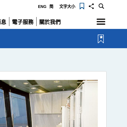
ENG
简
文字大小
選
消息
電子服務
關於我們
單
展
展
開
開