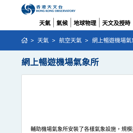
天氣
氣候
地球物理
天文及授時
展
展
展
展
開
開
開
開
>
天氣
>
航空天氣
>
網上暢遊機場氣
網上暢遊機場氣象所
輔助機場氣象所安裝了各樣氣象設施，規模