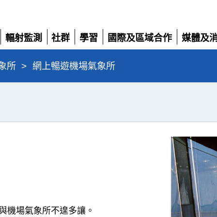
輻射監測
社群
學習
國際及區域合作
媒體及
展
展
展
展
展
開
開
開
開
開
象所
>
網上暢遊機場氣象所
與機場氣象所不遑多讓。