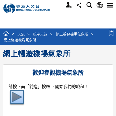
個
語
搜
分
選
人
言
尋
享
單
版
網
站
>
天氣
>
航空天氣
>
網上暢遊機場氣象所
>
網上暢遊機場氣象所
網上暢遊機場氣象所
歡迎參觀機場氣象所
請按下面「前進」按鈕
，開始我們的旅程！