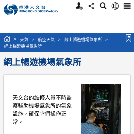
個
語
搜
分
選
人
言
尋
享
單
版
網
站
>
天氣
>
航空天氣
>
網上暢遊機場氣象所
>
網上暢遊機場氣象所
網上暢遊機場氣象所
天文台的維修人員不時監
察輔助機場氣象所的氣象
設施，確保它們操作正
常。