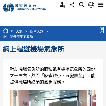
個
語
搜
分
選
人
言
尋
享
單
版
網
站
>
天氣
>
航空天氣
>
網上暢遊機場氣象所
網上暢遊機場氣象所
輔助機場氣象所的面積祇有機場氣象所的四份
之一左右，然而「麻雀雖小，五臟俱全」，能
提供機場所必須的氣象服務。