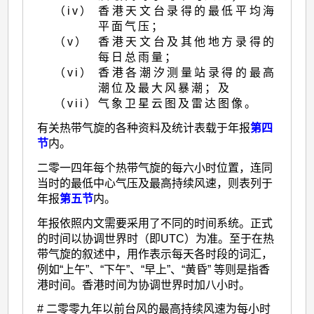
（iv）
香港天文台录得的最低平均海
平面气压；
（v）
香港天文台及其他地方录得的
每日总雨量；
（vi）
香港各潮汐测量站录得的最高
潮位及最大风暴潮；及
（vii）
气象卫星云图及雷达图像。
有关热带气旋的各种资料及统计表载于年报
第四
节
内。
二零一四年每个热带气旋的每六小时位置，连同
当时的最低中心气压及最高持续风速，则表列于
年报
第五节
内。
年报依照内文需要采用了不同的时间系统。正式
的时间以协调世界时（即UTC）为准。至于在热
带气旋的叙述中，用作表示每天各时段的词汇，
例如“上午”、“下午”、“早上”、“黄昏” 等则是指香
港时间。香港时间为协调世界时加八小时。
# 二零零九年以前台风的最高持续风速为每小时