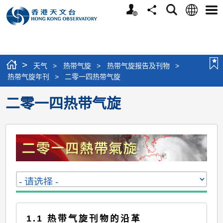
个
语
搜
分
选
人
言
寻
享
单
版
网
站
>
天气
>
热带气旋
>
热带气旋报告及刊物
>
热带气旋年刊
>
二零一四热带气旋
二零一四热带气旋
1.1 热带气旋刊物的沿革