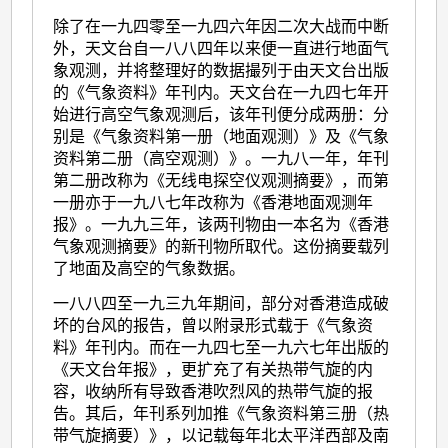
除了在一九四零至一九四六年因二次大战而中断
外，天文台自一八八四年以来便一直进行地面气
象观测，并将整理好的数据撮列于由天文台出版
的《气象资料》年刊内。天文台在一九四七年开
始进行高空气象观测后，该年刊便分成两册：分
别是《气象资料第一册（地面观测）》及《气象
资料第二册（高空观测）》。一九八一年，年刊
第二册改称为《无线电探空仪观测摘要》，而第
一册亦于一九八七年改称为《香港地面观测年
报》。一九九三年，该两刊物由一本名为《香港
气象观测摘要》的新刊物所取代。这份摘要载列
了地面及高空的气象数据。
一八八四至一九三九年期间，部分对香港造成破
坏的台风的报告，曾以附录形式载于《气象资
料》年刊内。而在一九四七至一九六七年出版的
《天文台年报》，更扩充了有关热带气旋的内
容，收纳所有导致香港吹烈风的热带气旋的报
告。其后，年刊系列加推《气象资料第三册（热
带气旋摘要）》，以记载每年北太平洋西部及南