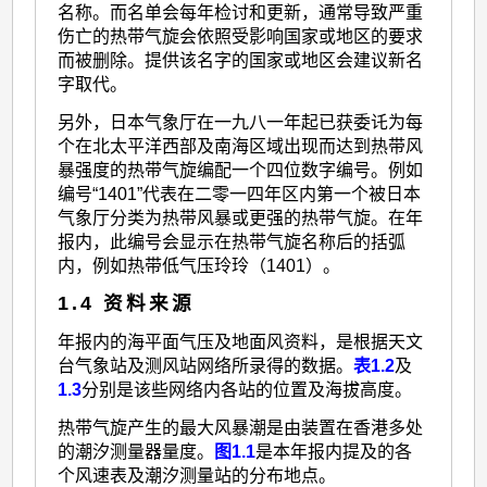
名称。而名单会每年检讨和更新，通常导致严重
伤亡的热带气旋会依照受影响国家或地区的要求
而被删除。提供该名字的国家或地区会建议新名
字取代。
另外，日本气象厅在一九八一年起已获委讬为每
个在北太平洋西部及南海区域出现而达到热带风
暴强度的热带气旋编配一个四位数字编号。例如
编号“1401”代表在二零一四年区内第一个被日本
气象厅分类为热带风暴或更强的热带气旋。在年
报内，此编号会显示在热带气旋名称后的括弧
内，例如热带低气压玲玲（1401）。
1.4 资料来源
年报内的海平面气压及地面风资料，是根据天文
台气象站及测风站网络所录得的数据。
表1.2
及
1.3
分别是该些网络内各站的位置及海拔高度。
热带气旋产生的最大风暴潮是由装置在香港多处
的潮汐测量器量度。
图1.1
是本年报内提及的各
个风速表及潮汐测量站的分布地点。