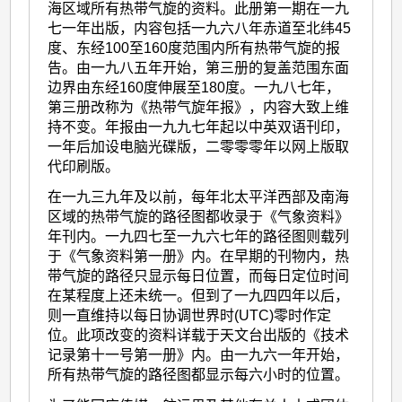
海区域所有热带气旋的资料。此册第一期在一九
七一年出版，内容包括一九六八年赤道至北纬45
度、东经100至160度范围内所有热带气旋的报
告。由一九八五年开始，第三册的复盖范围东面
边界由东经160度伸展至180度。一九八七年，
第三册改称为《热带气旋年报》，内容大致上维
持不变。年报由一九九七年起以中英双语刊印，
一年后加设电脑光碟版，二零零零年以网上版取
代印刷版。
在一九三九年及以前，每年北太平洋西部及南海
区域的热带气旋的路径图都收录于《气象资料》
年刊内。一九四七至一九六七年的路径图则载列
于《气象资料第一册》内。在早期的刊物内，热
带气旋的路径只显示每日位置，而每日定位时间
在某程度上还未统一。但到了一九四四年以后，
则一直维持以每日协调世界时(UTC)零时作定
位。此项改变的资料详载于天文台出版的《技术
记录第十一号第一册》内。由一九六一年开始，
所有热带气旋的路径图都显示每六小时的位置。