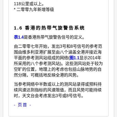
118公里或以上。
* 二零零九年新增等级
1.6 香港的热带气旋警告系统
表1.4
是香港热带气旋警告信号的定义。
由二零零七年开始，发出3号和8号信号的参考范
围由维多利亚港扩展至由八个涵盖全港并接近海
平面的参考测风站组成的网络(
图1.1
显示2014年
所采用的八个参考测风站)。这些测风站处于较为
空旷的位置，地理上的考虑也包括山脉地势的自
然分隔，可概括地反映全港的风势。
当参考网络中半数或以上的测风站录得或预料持
续风速达到指标的风速限值，而且风势可能持续
时，天文台会考虑发出3号或8号信号。
- 页首 -