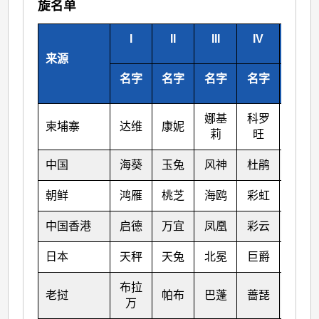
旋名单
I
II
III
IV
V
来源
名字
名字
名字
名字
名字
娜基
科罗
莎莉
柬埔寨
达维
康妮
莉
旺
嘉
中国
海葵
玉兔
风神
杜鹃
海马
朝鲜
鸿雁
桃芝
海鸥
彩虹
米雷
中国香港
启德
万宜
凤凰
彩云
马鞍
日本
天秤
天兔
北冕
巨爵
蝎虎
布拉
老挝
帕布
巴蓬
蔷琵
洛坦
万