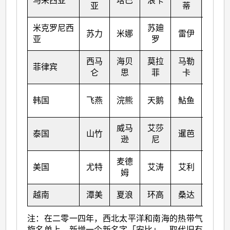
马来西亚
塔巴
浪卡
玛娃
亚
蒂
米克罗尼西
苏廸
苏力
米娜
雷伊
古超
亚
罗
西马
海贝
莫拉
马勒
菲律宾
泰利
仑
思
菲
卡
杜苏
韩国
飞燕
浣熊
天鹅
鮎鱼
芮
威马
艾莎
泰国
山竹
暹芭
卡努
逊
尼
麦德
韦森
美国
尤特
艾涛
艾利
姆
特
越南
潭美
夏浪
环高
桑达
苏拉
注：在二零一四年，西北太平洋和南海的热带气
旋名单上，新增一个新名字「安比」，取代旧有