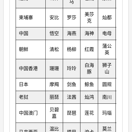
马
美莎
柬埔寨
安比
罗莎
灿都
纳沙
克
中国
悟空
海燕
海神
电母
海棠
蒲公
朝鲜
清松
杨柳
红霞
尼格
英
白海
狮子
中国香港
珊珊
玲玲
榕树
豚
山
日本
摩羯
剑鱼
鲸鱼
圆规
天鸽
老挝
丽琵
法茜
灿鸿
南川
帕卡
贝碧
中国澳门
琵琶
莲花
玛瑙
珊瑚
嘉
温比
莫兰