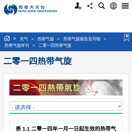
个
语
搜
分
选
人
言
寻
享
单
版
网
站
>
天气
>
热带气旋
>
热带气旋报告及刊物
>
热带气旋年刊
>
二零一四热带气旋
二零一四热带气旋
表 1.1 二零一四年一月一日起生效的热带气