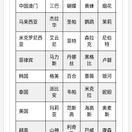
中国澳门
三巴
蝴蝶
黄蜂
烟花
梅花
杰拉
马来西亚
圣帕
鹦鹉
茉莉
苗柏
华
米克罗尼西
艾云
森拉
尼伯
南玛
菲特
亚
尼
克
特
都
马力
丹娜
黑格
塔拉
菲律宾
卢碧
斯
丝
比
斯
韩国
格美
百合
蔷薇
银河
奥鹿
派比
米克
泰国
韦帕
妮妲
玫瑰
安
拉
玛莉
范斯
海高
奥麦
美国
洛克
亚
高
斯
斯
利奇
越南
山神
巴威
康森
桑卡