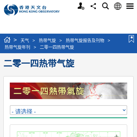
个
语
搜
分
选
人
言
寻
享
单
版
网
站
>
天气
>
热带气旋
>
热带气旋报告及刊物
>
热带气旋年刊
>
二零一四热带气旋
二零一四热带气旋