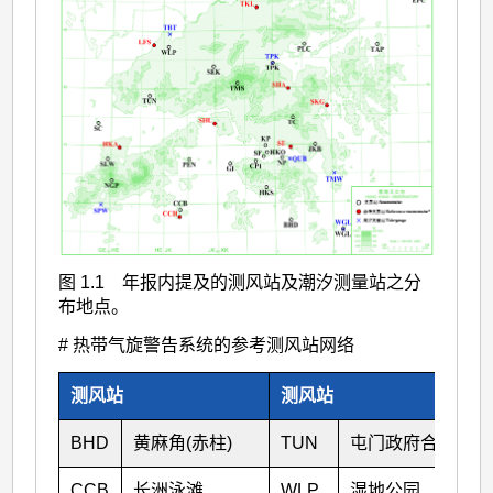
图 1.1 年报内提及的测风站及潮汐测量站之分
布地点。
# 热带气旋警告系统的参考测风站网络
测风站
测风站
BHD
黄麻角(赤柱)
TUN
屯门政府合署
CCB
长洲泳滩
WLP
湿地公园