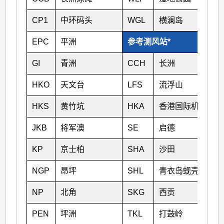
CP1
中环码头
WGL
横澜岛
EPC
平洲
参考测风站*
GI
青洲
CCH
长洲
HKO
天文台
LFS
流浮山
HKS
黄竹坑
HKA
香港国际机场
JKB
将军澳
SE
启德
KP
京士柏
SHA
沙田
NGP
昂坪
SHL
青衣岛蚬壳油库
NP
北角
SKG
西贡
PEN
坪洲
TKL
打鼓岭