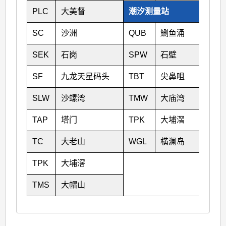
PLC
大美督
潮汐测量站
SC
沙洲
QUB
鰂鱼涌
SEK
石岗
SPW
石壁
SF
九龙天星码头
TBT
尖鼻咀
SLW
沙螺湾
TMW
大庙湾
TAP
塔门
TPK
大埔滘
TC
大老山
WGL
横澜岛
TPK
大埔滘
TMS
大帽山