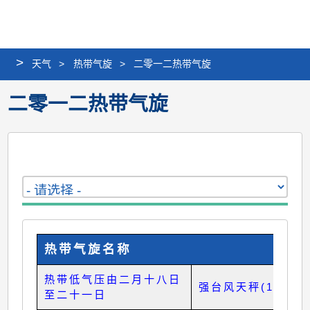
个
分
搜
语
选
人
享
寻
言
单
版
>
天气
>
热带气旋
>
二零一二热带气旋
网
站
二零一二热带气旋
热带气旋名称
热带低气压由二月十八日
强台风天秤(1214)
至二十一日