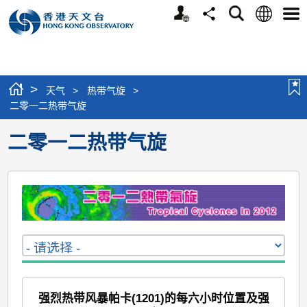
个
语
搜
分
选
人
言
寻
享
单
版
网
站
>
天气
>
热带气旋
>
二零一二热带气旋
二零一二热带气旋
强烈热带风暴帕卡(1201)的每六小时位置及强