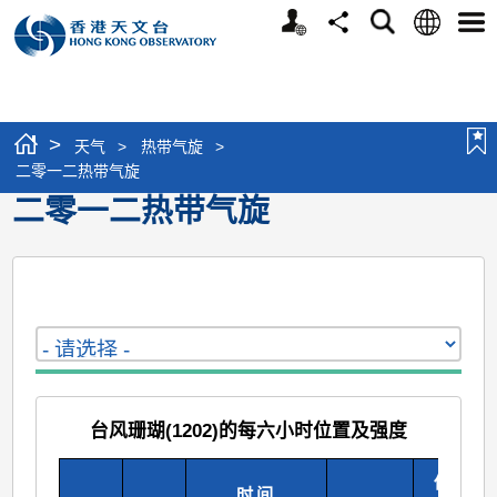
个
语
搜
分
选
人
言
寻
享
单
版
网
站
>
天气
>
热带气旋
>
二零一二热带气旋
二零一二热带气旋
台风珊瑚(1202)的每六小时位置及强度
估计最
时间