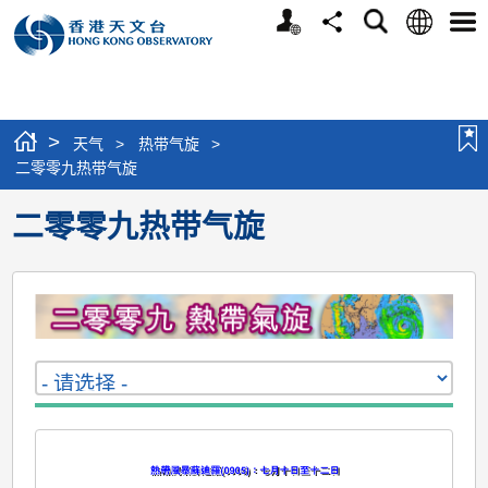
个
语
搜
分
选
人
言
寻
享
单
版
网
站
>
天气
>
热带气旋
>
二零零九热带气旋
二零零九热带气旋