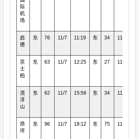
际
机
场
启
东
76
11/7
11:19
东
34
11/7
13
德
京
东
63
11/7
12:25
东
27
11/7
14
士
柏
流
东
62
11/7
15:58
东
34
11/7
16
浮
山
昂
东
96
11/7
18:12
东
75
11/7
18
坪