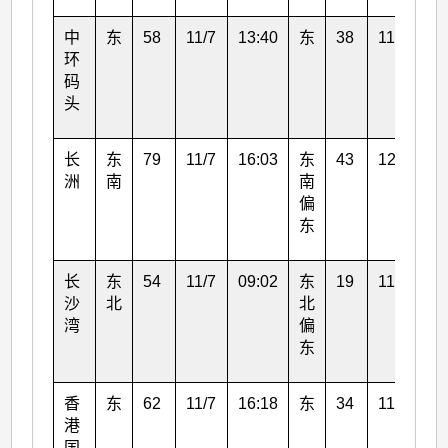
中
东
58
11/7
13:40
东
38
11/7
14
环
码
头
长
东
79
11/7
16:03
东
43
12/7
03
洲
南
南
偏
东
长
东
54
11/7
09:02
东
19
11/7
10
沙
北
北
湾
偏
东
香
东
62
11/7
16:18
东
34
11/7
13
港
国