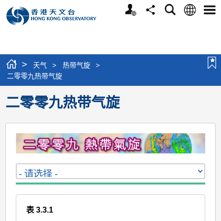
个
语
搜
分
选
人
言
寻
享
单
版
网
站
>
天气
>
热带气旋
>
二零零九热带气旋
二零零九热带气旋
表 3.3.1