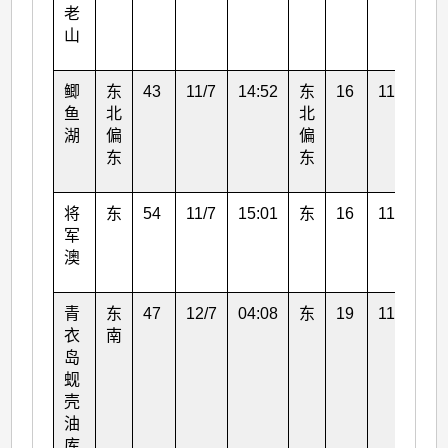
老
山
鲫
东
43
11/7
14:52
东
16
11/7
15
鱼
北
北
湖
偏
偏
东
东
将
东
54
11/7
15:01
东
16
11/7
13
军
澳
青
东
47
12/7
04:08
东
19
11/7
15
衣
南
岛
蚬
壳
油
库