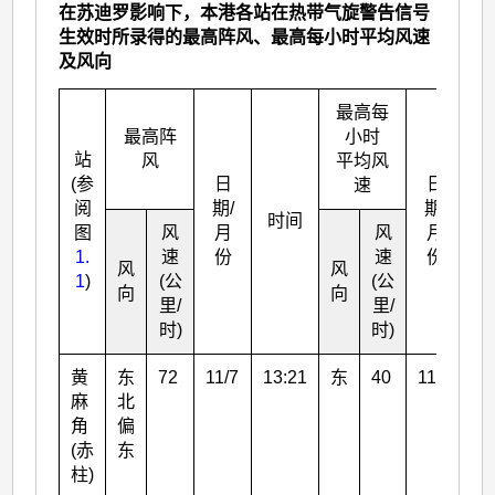
在苏迪罗影响下，本港各站在热带气旋警告信号
生效时所录得的最高阵风、最高每小时平均风速
及风向
最高每
最高阵
小时
站
风
平均风
(参
日
日
速
阅
期/
期/
时间
图
风
月
风
月
1.
速
份
速
份
风
风
1
)
(公
(公
向
向
里/
里/
时)
时)
黄
东
72
11/7
13:21
东
40
11/7
18
麻
北
角
偏
(赤
东
柱)