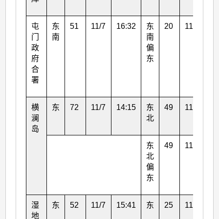
屯
东
51
11/7
16:32
东
20
11/7
01
门
南
南
政
偏
府
东
合
署
横
东
72
11/7
14:15
东
49
11/7
11
澜
北
岛
东
49
11/7
14
北
偏
东
湿
东
52
11/7
15:41
东
25
11/7
16
地