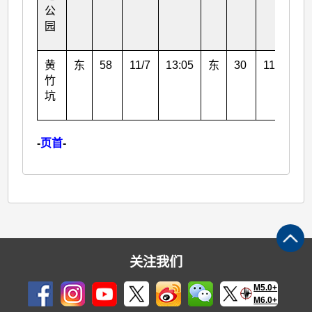
公
园
黄
东
58
11/7
13:05
东
30
11/7
14
竹
坑
-
页首
-
关注我们
M5.0+
M6.0+