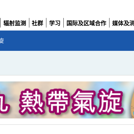
辐射监测
社群
学习
国际及区域合作
媒体及
展
展
展
展
展
开
开
开
开
开
旋