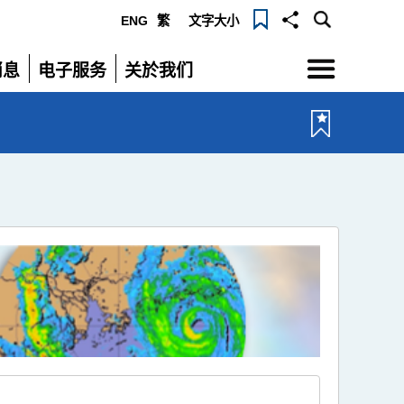
ENG
繁
文字大小
选
消息
电子服务
关於我们
单
展
展
开
开