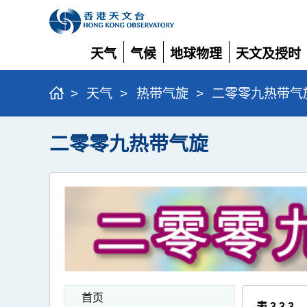
天气
气候
地球物理
天文及授时
展
展
展
展
开
开
开
开
>
天气
>
热带气旋
>
二零零九热带气
二零零九热带气旋
首页
表 3.3.3