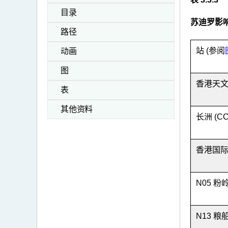
目录
苏迪罗影
路径
站 (参阅
动画
图
香港天
表
其他资料
长洲 (CC
香港国际
N05 粉
N13 粮