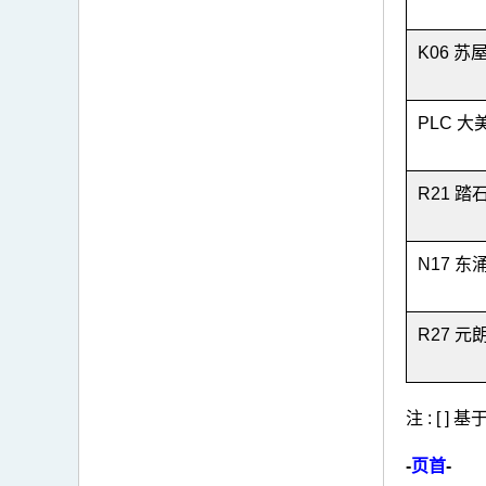
K06 苏
PLC 大
R21 踏
N17 东
R27 元
注 : [ 
-
页首
-