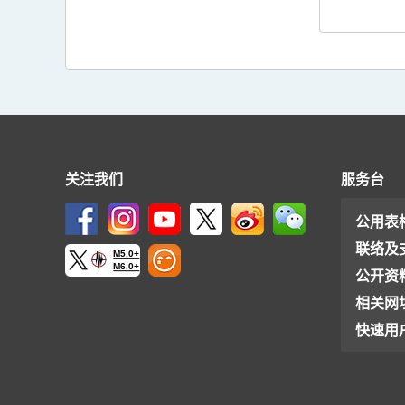
关注我们
服务台
公用表
联络及
M5.0+
M6.0+
公开资
相关网
快速用