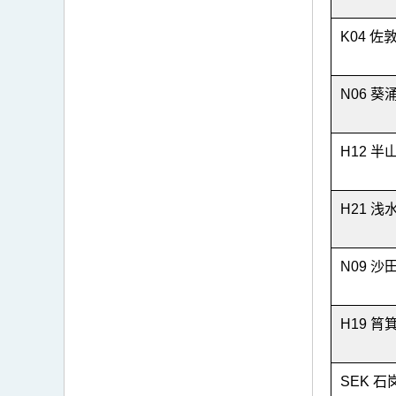
K04 佐
N06 葵
H12 半
H21 浅
N09 沙
H19 筲
SEK 石