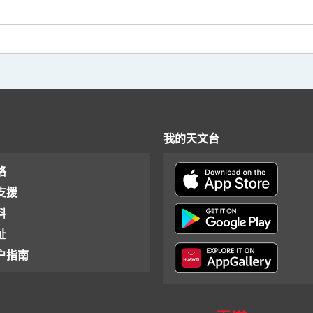
我的天文台
格
支援
料
址
户指南