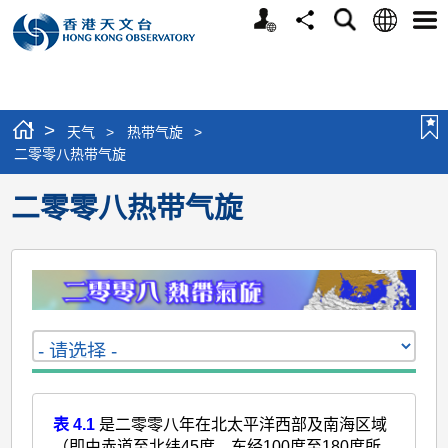
个
语
搜
分
选
人
言
寻
享
单
版
网
站
>
天气
>
热带气旋
>
二零零八热带气旋
二零零八热带气旋
表 4.1
是二零零八年在北太平洋西部及南海区域
（即由赤道至北纬45度、东经100度至180度所