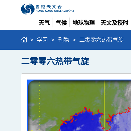
天气
气候
地球物理
天文及授时
展
展
展
展
开
开
开
开
>
学习
>
刊物
>
二零零六热带气旋
二零零六热带气旋