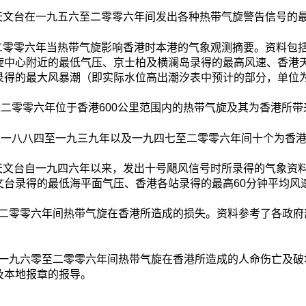
天文台在一九五六至二零零六年间发出各种热带气旋警告信号的
二零零六年当热带气旋影响香港时本港的气象观测摘要。资料包
旋中心附近的最低气压、京士柏及横澜岛录得的最高风速、香港
录得的最大风暴潮（即实际水位高出潮汐表中预计的部分，单位
二零零六年位于香港600公里范围内的热带气旋及其为香港所带
一八八四至一九三九年以及一九四七至二零零六年间十个为香港
天文台自一九四六年以来，发出十号飓风信号时所录得的气象资
文台录得的最低海平面气压、香港各站录得的最高60分钟平均风
二零零六年间热带气旋在香港所造成的损失。资料参考了各政府
一九六零至二零零六年间热带气旋在香港所造成的人命伤亡及破
及本地报章的报导。