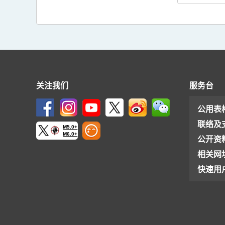
关注我们
服务台
公用表
联络及
M5.0+
M6.0+
公开资
相关网
快速用