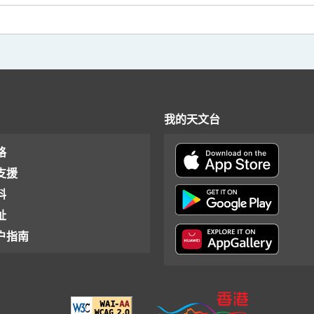
我的天文台
格
支援
料
址
户指南