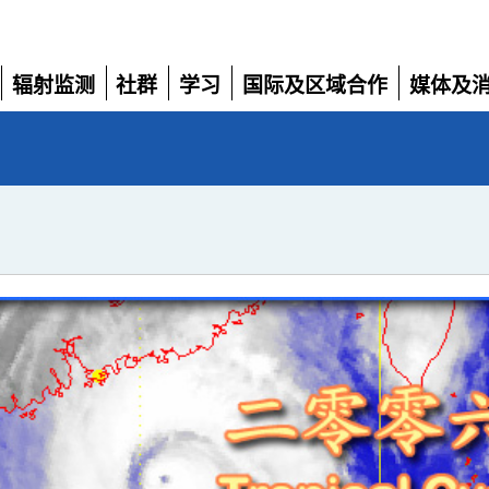
辐射监测
社群
学习
国际及区域合作
媒体及
展
展
展
展
展
开
开
开
开
开