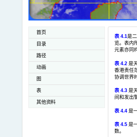
首页
表 4.1
是二
览。表内
目录
元素亦同
路径
表 4.2
是
动画
香港责任范
协调世界
图
表 4.3
是
表
间和发出
其他资料
表 4.4
是
表 4.5
是
数。