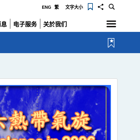
ENG
繁
文字大小
选
消息
电子服务
关於我们
单
展
展
开
开