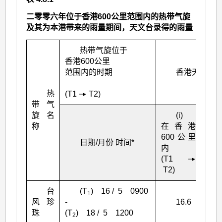
二零零六年位于香港600公里范围内的热带气旋
及其为本港带来的雨量期间，天文台录得的雨量
热带气旋位于
香港600公里
范围内的时期
香港天文台录
热
(T
1
T
2
)
带气
旋名
(i)
称
在香港
在T
600公里
后
日期/月份 时间*
内
的2
(T
1
时
T
2
)
台
(T
) 16 / 5 0900
1
风珍
-
16.6
珠
(T
) 18 / 5 1200
2