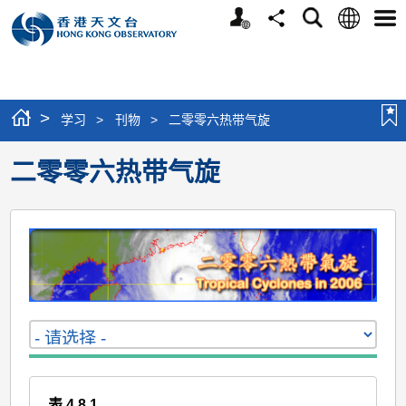
个
语
搜
分
选
人
言
寻
享
单
版
网
站
>
学习
>
刊物
>
二零零六热带气旋
二零零六热带气旋
表 4.8.1