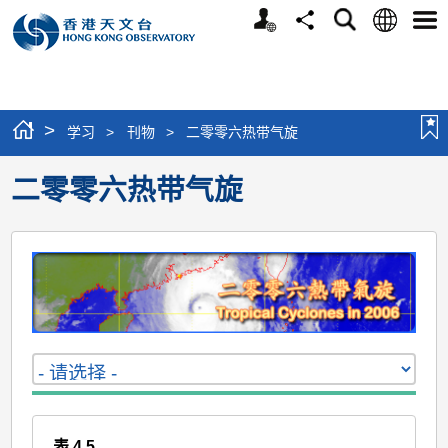
个
语
搜
分
选
人
言
寻
享
单
版
网
站
>
学习
>
刊物
>
二零零六热带气旋
二零零六热带气旋
表 4.5