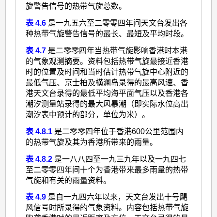
旋警告信号的热带气旋总数。
表 4.6
是一九五六至二零零四年间天文台发出各
种热带气旋警告信号的最长、最短及平均时段。
表 4.7
是二零零四年当热带气旋影响香港时本港
的气象观测摘要。资料包括热带气旋最接近香港
时的位置及时间和当时估计热带气旋中心附近的
最低气压、京士柏及横澜岛录得的最高风速、香
港天文台录得的最低平均海平面气压以及香港各
潮汐测量站录得的最大风暴潮（即实际水位高出
潮汐表中预计的部分，单位为米）。
表 4.8.1
是二零零四年位于香港600公里范围内
的热带气旋及其为香港所带来的雨量。
表 4.8.2
是一八八四至一九三九年以及一九四七
至二零零四年间十个为香港带来最多雨量的热带
气旋和有关的雨量资料。
表 4.9
是自一九四六年以来，天文台发出十号飓
风信号时所录得的气象资料。内容包括热带气旋