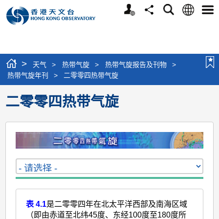
个
语
搜
分
选
人
言
寻
享
单
版
网
站
>
天气
>
热带气旋
>
热带气旋报告及刊物
>
热带气旋年刊
>
二零零四热带气旋
二零零四热带气旋
表 4.1
是二零零四年在北太平洋西部及南海区域
（即由赤道至北纬45度、东经100度至180度所