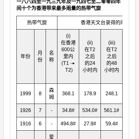
一八八四至一九三九年及一九四七至二零零四年
间十个为香港带来最多雨量的热带气旋
热带气旋
香港天文台录得的雨量(毫米
(i)
在香港
(ii)
(iii)
(iv)
600公
在T
2
在T
2
在T
2
月
名
年份
里内
之后
之后
之后
份
称
(T
1
的24
的48
的72
T
2
)
小时内
小时内
小时
森
1999
8
368.1
178.9
248.1
248.
姆
1926
7
-
34.8#
534.0#
561.1#
562.2
1916
6
-
494.8#
27.9#
59.4#
67.2
爱