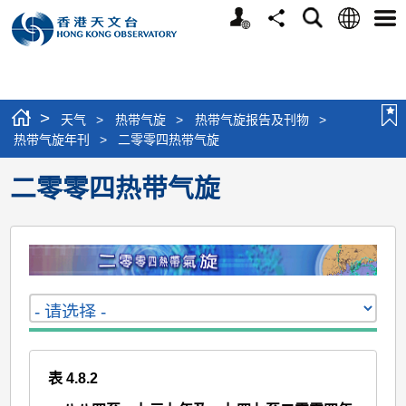
个
语
搜
分
选
人
言
寻
享
单
版
网
站
>
天气
>
热带气旋
>
热带气旋报告及刊物
>
热带气旋年刊
>
二零零四热带气旋
二零零四热带气旋
表 4.8.2