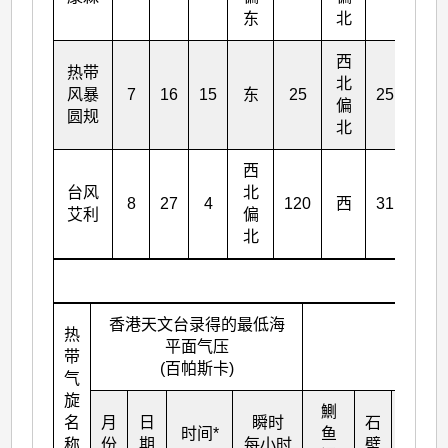
东
北
西
热带
北
风暴
7
16
15
东
25
25
985
偏
圆规
北
西
台风
北
8
27
4
120
西
31
955
艾利
偏
北
香港天文台录得的最低海
热
最大
平面气压
带
(
(百帕斯卡)
气
旋
鰂
名
月
日
瞬时
石
大庙
时间*
鱼
称
份
期
每小时
壁
湾