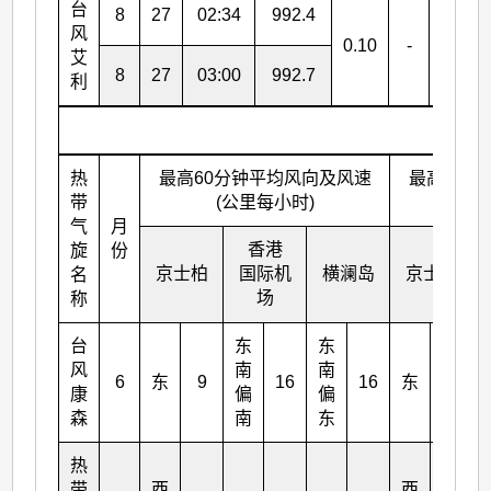
台
8
27
02:34
992.4
风
0.10
-
-0.01
艾
8
27
03:00
992.7
利
热
最高60分钟平均风向及风速
最高10分
带
(公里每小时)
(
气
月
香港
旋
份
京士柏
国际机
横澜岛
京士柏
名
场
称
台
东
东
风
南
南
6
东
9
16
16
东
12
康
偏
偏
森
南
东
热
带
西
西