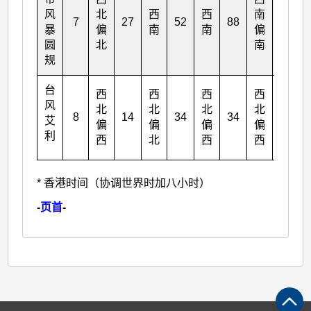
风
北
西
西
南
7
27
52
88
31
暴
偏
南
南
偏
圆
北
南
规
台
西
西
西
西
风
北
北
北
北
8
14
34
34
34
艾
偏
偏
偏
偏
利
西
北
西
西
* 香港时间（协调世界时加八小时）
-
页首
-