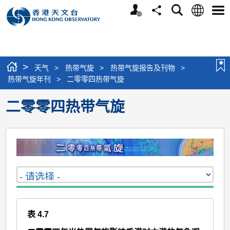
个
语
搜
分
选
人
言
寻
享
单
版
网
站
>
天气
>
热带气旋
>
热带气旋报告及刊物
>
热带气旋年刊
>
二零零四热带气旋
二零零四热带气旋
表 4.7