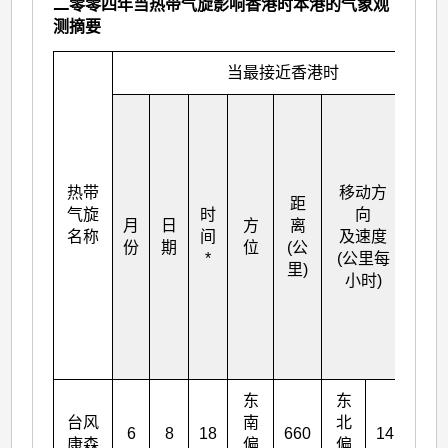
二零零四年当热带气旋影响香港时本港的气象观
测摘要
当最接近香港时
估
计
最
低
热带
移动方
距
中
气旋
时
向
月
日
方
离
心
名称
间
及速度
份
期
位
(公
气
*
(公里每
里)
压
小时)
(百
帕
斯
卡)
东
东
台风
南
北
6
8
18
660
14
965
康森
偏
偏