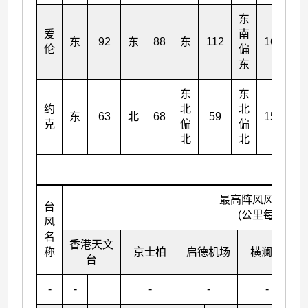
东
爱
南
东
92
东
88
东
112
169
伦
偏
东
东
东
约
北
北
东
63
北
68
59
153
克
偏
偏
北
北
最高阵风风向及风
台
(公里每小时)
风
名
香港天文
称
京士柏
启德机场
横澜岛
台
-
-
-
-
-