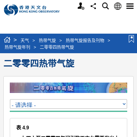
个
语
搜
分
选
人
言
寻
享
单
版
网
站
>
天气
>
热带气旋
>
热带气旋报告及刊物
>
热带气旋年刊
>
二零零四热带气旋
二零零四热带气旋
表 4.9