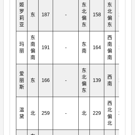
姬
东
东
罗
北
北
东
187
-
158
185
莉
偏
偏
亚
东
东
东
西
玛
南
东
南
191
-
164
194
丽
偏
南
偏
南
南
东
爱
北
西
丽
东
166
-
139
128
偏
南
斯
东
西
温
北
北
259
-
北
229
216
黛
偏
北