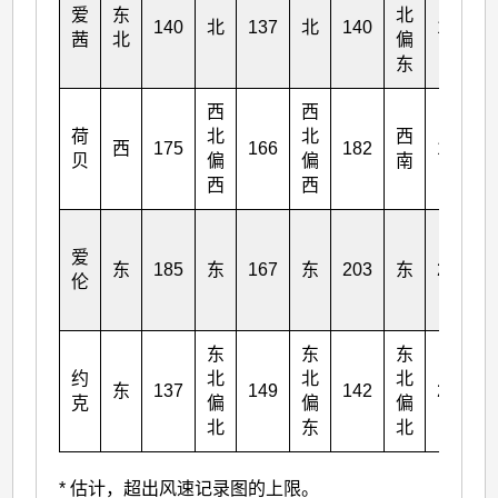
爱
东
北
140
北
137
北
140
176
茜
北
偏
东
西
西
荷
北
北
西
西
175
166
182
198
贝
偏
偏
南
西
西
爱
东
185
东
167
东
203
东
227
伦
东
东
东
约
北
北
北
东
137
149
142
234
克
偏
偏
偏
北
东
北
* 估计，超出风速记录图的上限。