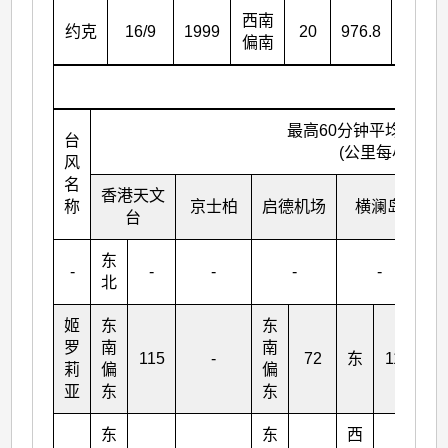
西南
约克
16/9
1999
20
976.8
976.1
偏南
最高60分钟平均风向
台
(公里每小时)
风
名
香港天文
称
京士柏
启德机场
横澜岛
台
东
-
-
-
-
-
北
姬
东
东
罗
南
南
115
-
72
东
113
莉
偏
偏
亚
东
东
东
东
西