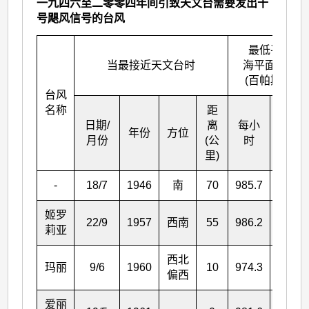
一九四六至二零零四年间引致天文台需要发出十
号飓风信号的台风
最低平均
当最接近天文台时
海平面气压
(百帕斯卡)
台风
名称
距
日期/
离
每小
年份
方位
瞬时
月份
(公
时
里)
-
18/7
1946
南
70
985.7
-
姬罗
22/9
1957
西南
55
986.2
984.3
莉亚
西北
玛丽
9/6
1960
10
974.3
973.8
偏西
爱丽