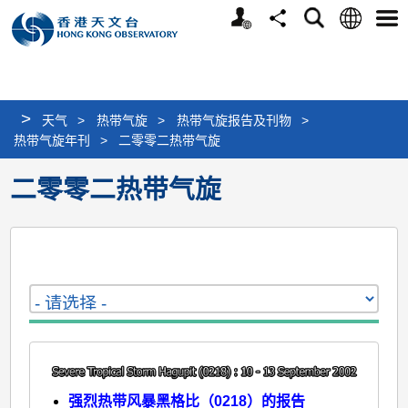
个
语
搜
分
选
人
言
寻
享
单
版
网
站
>
天气
>
热带气旋
>
热带气旋报告及刊物
>
热带气旋年刊
>
二零零二热带气旋
二零零二热带气旋
强烈热带风暴黑格比（0218）的报告