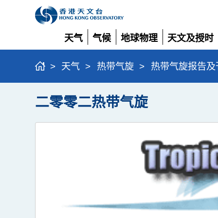
天气
气候
地球物理
天文及授时
展
展
展
展
开
开
开
开
>
天气
>
热带气旋
>
热带气旋报告及
二零零二热带气旋