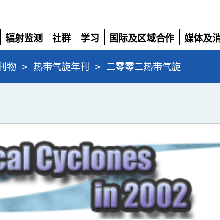
辐射监测
社群
学习
国际及区域合作
媒体及
展
展
展
展
展
开
开
开
开
开
刊物
>
热带气旋年刊
>
二零零二热带气旋