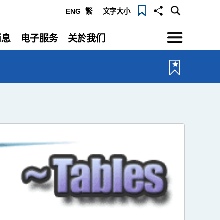
ENG
繁
文字大小
选
消息
电子服务
关於我们
单
展
展
开
开