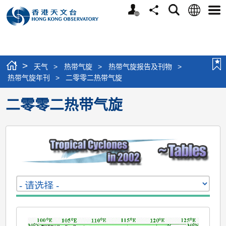
个
语
搜
分
选
人
言
寻
享
单
版
网
站
>
天气
>
热带气旋
>
热带气旋报告及刊物
>
热带气旋年刊
>
二零零二热带气旋
二零零二热带气旋