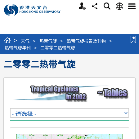
个
语
搜
分
选
人
言
寻
享
单
版
网
站
>
天气
>
热带气旋
>
热带气旋报告及刊物
>
热带气旋年刊
>
二零零二热带气旋
二零零二热带气旋