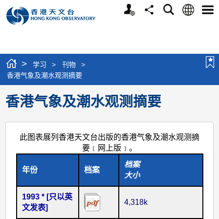
个
语
搜
分
选
人
言
寻
享
单
版
网
站
>
学习
>
刊物
>
香港气象及潮水观测摘要
香港气象及潮水观测摘要
此图表展列香港天文台出版的香港气象及潮水观测摘
要﹝网上版﹞。
档案
年份
档案
大小
1993 * [只以英
4,318k
文发表]