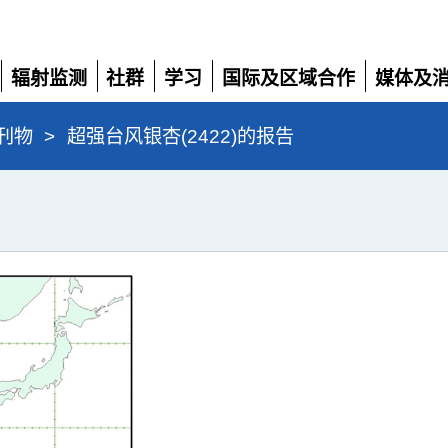
辐射监测
社群
学习
国际及区域合作
媒体及
展
展
展
展
展
开
开
开
开
开
刊物
>
超强台风银杏(2422)的报告