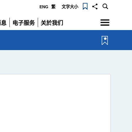
ENG
繁
文字大小
选
消息
电子服务
关於我们
单
展
展
开
开