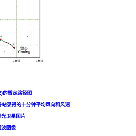
2)的暂定路径图
港各站录得的十分钟平均风向和风速
见光卫星图片
回波图像